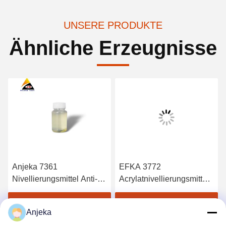
UNSERE PRODUKTE
Ähnliche Erzeugnisse
Anjeka 7361
EFKA 3772
Nivellierungsmittel Anti-
Acrylatnivellierungsmittel
Kraterbildung in allen
Fluor-modifizierte
Wasser-, Lösungsmittel-
Acrylatlösung Butyl-
Beste Preis erhalten
Beste Preis erhalten
Anjeka
und lösungsmittelfreien
Triglycol Lösungsmittel