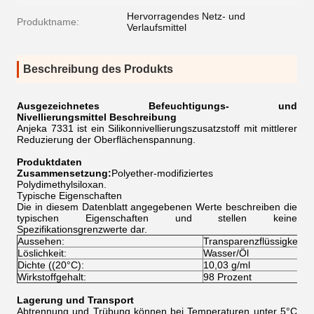
Hervorragendes Netz- und
Produktname:
Verlaufsmittel
Beschreibung des Produkts
Ausgezeichnetes Befeuchtigungs- und
Nivellierungsmittel
Beschreibung
Anjeka 7331 ist ein Silikonnivellierungszusatzstoff mit mittlerer
Reduzierung der Oberflächenspannung.
Produktdaten
Zusammensetzung:
Polyether-modifiziertes
Polydimethylsiloxan.
Typische Eigenschaften
Die in diesem Datenblatt angegebenen Werte beschreiben die
typischen Eigenschaften und stellen keine
Spezifikationsgrenzwerte dar.
Aussehen:
Transparenzflüssigkeit
Löslichkeit:
Wasser/Öl
Dichte ((20°C):
10,03 g/ml
Wirkstoffgehalt:
98 Prozent
Lagerung und Transport
Abtrennung und Trübung können bei Temperaturen unter 5°C