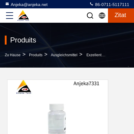
Anjeka@anjeka.net
86-0711-5117111
Zitat
Produits
>
>
>
Zu Hause
Produits
Ausgleichsmittel
Exzellentes Benetzungs- Und Verlaufsmittel Verbessert Die Läuferbildung, Schäumt Wenig, Für Alle Lösemittelhaltigen, Lösemittelfreien Und Wasserbasierten Beschichtungen BYK331