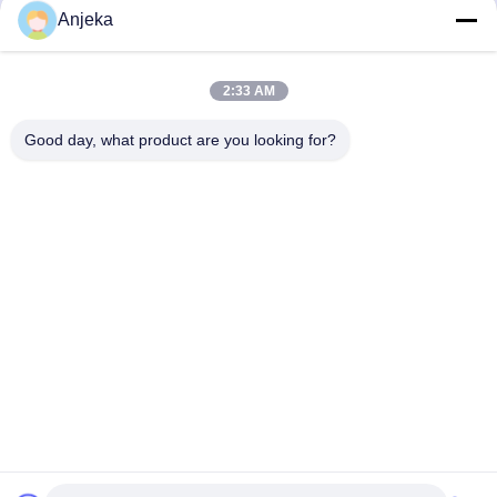
Beste Preis erhalten
Beste Preis erhalten
Anjeka
2:33 AM
Good day, what product are you looking for?
EZHOU ANJEKA TECHNOLOGY CO.,LTD
Anjeka@anjeka.net
86-0711-5117111
Forschungs- und Entwicklungszentrum:Gebäude 19, Phase
III, Gaoxin Smart City, Gedian Development Zone Stadt Ezhou,
Provinz Hubei China
China Gute Qualität Polymere Dispergierungsmittel Lieferant. Urheberrecht