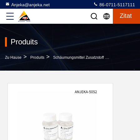
Anjeka@anjeka.net
86-0711-5117111
Zitat
Produits
>
>
>
Zu Hause
Produits
Schäumungsmittel Zusatzstoff
Silikonfreies S