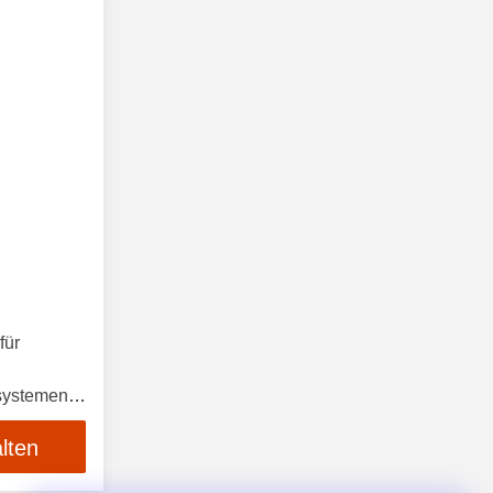
für
systemen
lten