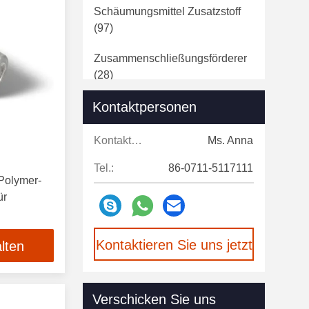
Schäumungsmittel Zusatzstoff
(97)
Zusammenschließungsförderer
(28)
Kontaktpersonen
Dispergierungsmittel Für
Allgemeine Zwecke
(20)
Kontaktpersonen:
Ms. Anna
Farbzusatzstoffe Auf
Tel.:
86-0711-5117111
Wasserbasis
(27)
 Polymer-
ür
Farbzusatzstoffe Auf Ölbasis
(18)
0
Kontaktieren Sie uns jetzt
lten
Polyethylenwachsdispersion
(17)
Verschicken Sie uns