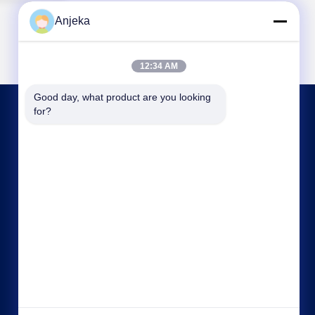
Anjeka
12:34 AM
Good day, what product are you looking 
for?
KONTAKT MIT UNS
Anjeka@anjeka.net
86-0711-5117111
Forschungs- und Entwicklungszentrum:Gebäude
19, Phase III, Gaoxin Smart City, Gedian
Development Zone Stadt Ezhou, Provinz Hubei
China