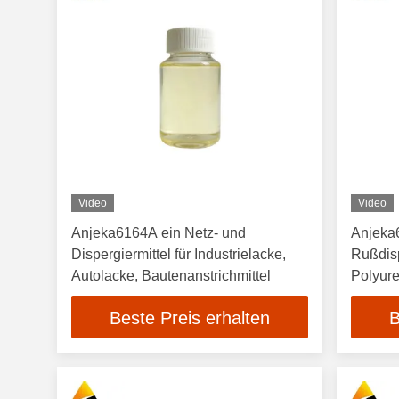
Video
Video
Anjeka6164A ein Netz- und
Anjeka
Dispergiermittel für Industrielacke,
Rußdisp
Autolacke, Bautenanstrichmittel
Polyure
Automo
Beste Preis erhalten
B
Beschi