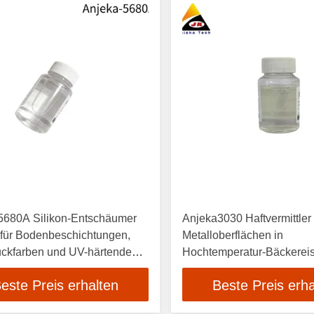
5680A Silikon-Entschäumer
Anjeka3030 Haftvermittler 
 für Bodenbeschichtungen,
Metalloberflächen in
uckfarben und UV-härtende
Hochtemperatur-Bäckerei
chtungen
ADP
este Preis erhalten
Beste Preis erha