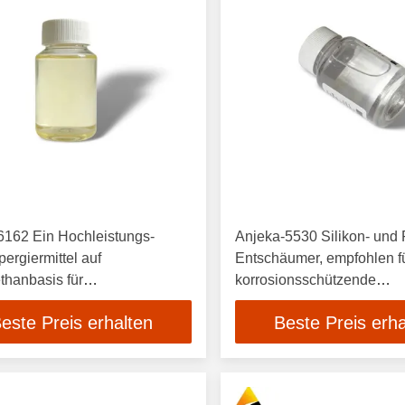
6162 Ein Hochleistungs-
Anjeka-5530 Silikon- und
ergiermittel auf
Entschäumer, empfohlen f
thanbasis für
korrosionsschützende
bilbeschichtungen und Coil-
Beschichtungen BYK A53
este Preis erhalten
Beste Preis erha
chtungen