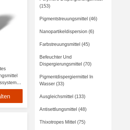
(153)
Pigmentstreuungsmittel
(46)
Nanopartikeldispersion
(6)
Farbstreuungsmittel
(45)
Befeuchter Und
Dispergierungsmittel
(70)
tes
ngsmittel
Pigmentdispergiermittel In
gssysteme,
Wasser
(33)
lten
Ausgleichsmittel
(133)
Antisettlungsmittel
(48)
Thixotropes Mittel
(75)