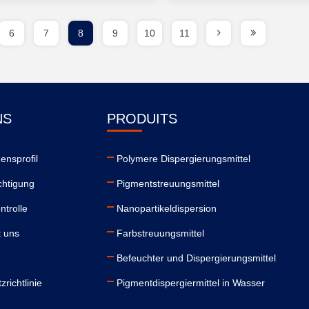
6
7
8
9
10
11
NS
PRODUITS
nsprofil
Polymere Dispergierungsmittel
chtigung
Pigmentstreuungsmittel
ntrolle
Nanopartikeldispersion
t uns
Farbstreuungsmittel
Befeuchter und Dispergierungsmittel
richtlinie
Pigmentdispergiermittel in Wasser