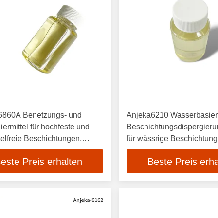
6860A Benetzungs- und
Anjeka6210 Wasserbasier
iermittel für hochfeste und
Beschichtungsdispergieru
telfreie Beschichtungen,
für wässrige Beschichtun
ndere Titandioxid
Druckfarben und Kleber
este Preis erhalten
Beste Preis erha