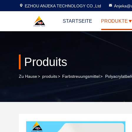
EZHOU ANJEKA TECHNOLOGY CO.,Ltd
Anjeka@a
STARTSEITE
PRODUKTE
Produits
Zu Hause
>
produits
>
Farbstreuungsmittel
>
Polyacrylatbe