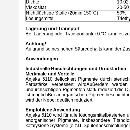
Dichte
10,02 
Viskosität
20-50 
Nichtflüchtige Stoffe (20min,150°C)
50%
Lösungsmittel
Trieth
Lagerung und Transport
Bei Lagerung oder Transport unter 0 °C kann es 
Achtung!
Aufgrund seines hohen Säuregehalts kann der Zus
Anwendungen
Industrielle Beschichtungen und Druckfarben
Merkmale und Vorteile
Anjeka 6110 deflockiert Pigmente durch sterisc
Farbstärke verbessert wirdAußerdem werden
undurchsichtigen Pigmenten stark reduziert.die D
ist möglichBei anorganischen Pigmentbeschichtunge
wird der Nebel deutlich reduziert.
Empfohlene Anwendung
Anjeka 6110 wird für alle lösungsmittelbasierten 
anorganischer Pigmente, insbesondere Titandio
katalysierte Systeme (e.z.B. Spulenbeschichtungen