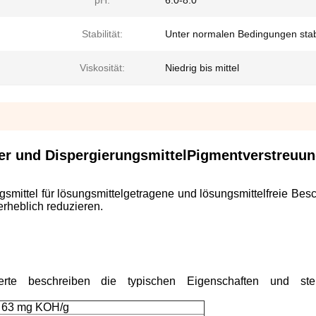
pH:
6.0-8.0
Stabilität:
Unter normalen Bedingungen stab
Viskosität:
Niedrig bis mittel
er und Dispergierungsmittel
Pigmentverstreuun
smittel für lösungsmittelgetragene und lösungsmittelfreie Bes
erheblich reduzieren.
te beschreiben die typischen Eigenschaften und ste
s 63 mg KOH/g