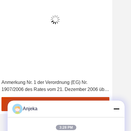
Anmerkung Nr. 1 der Verordnung (EG) Nr.
UV-
1907/2006 des Rates vom 21. Dezember 2006 über
star
die Verpackung von Farbstoffen (ABl.
Säur
Lösu
Beste Preis erhalten
Anjeka
Besc
3:28 PM