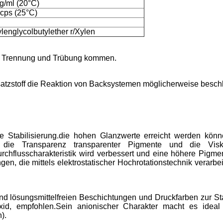
g/ml (20°C)
cps (25°C)
ylenglycolbutylether r/Xylen
zu Trennung und Trübung kommen.
atzstoff die Reaktion von Backsystemen möglicherweise besch
he Stabilisierung.die hohen Glanzwerte erreicht werden kön
 die Transparenz transparenter Pigmente und die Visk
urchflusscharakteristik wird verbessert und eine höhere Pigme
n, die mittels elektrostatischer Hochrotationstechnik verarbei
und lösungsmittelfreien Beschichtungen und Druckfarben zur Sta
xid, empfohlen.Sein anionischer Charakter macht es ideal
).