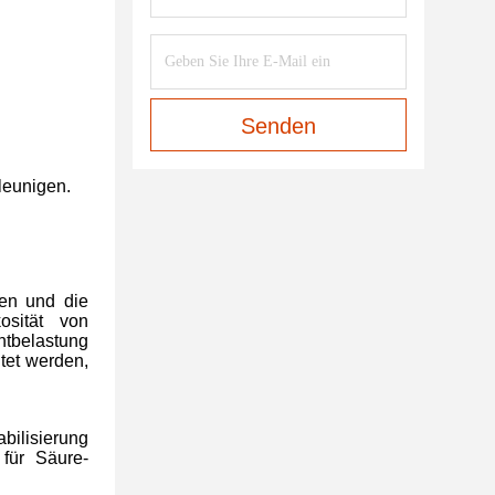
Senden
leunigen.
nen und die
osität von
ntbelastung
tet werden,
bilisierung
 für Säure-