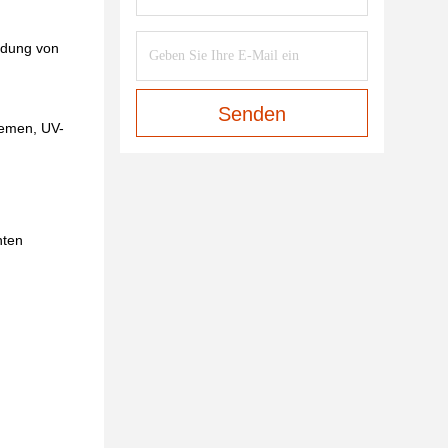
ldung von
Senden
temen, UV-
nten