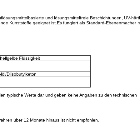
auflösungsmittelbasierte und lösungsmittelfreie Beschichtungen, UV-här
de Kunststoffe geeignet ist.Es fungiert als Standard-Ebenenmacher m
hellgelbe Flüssigkeit
löl/Diisobutylketon
len typische Werte dar und geben keine Angaben zu den technischen
hren über 12 Monate hinaus ist nicht empfohlen.