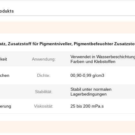
rodukts
atz
,
Zusatzstoff für Pigmentniveller
,
Pigmentbefeuchter Zusatzsto
Verwendet in Wasserbeschichtun
keit
Anwendung:
Farben und Klebstoffen
schen
Dichte:
00,90-0,99 g/cm3
Stabil unter normalen
Stabilität:
Lagerbedingungen
ierung
Viskosität:
25 bis 200 mPa.s