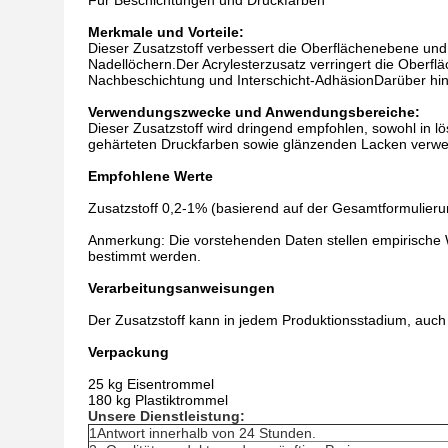
Für Beschichtungen und Druckfarben
Merkmale und Vorteile:
Dieser Zusatzstoff verbessert die Oberflächenebene und
Nadellöchern.Der Acrylesterzusatz verringert die Oberflä
Nachbeschichtung und Interschicht-AdhäsionDarüber hinau
Verwendungszwecke und Anwendungsbereiche:
Dieser Zusatzstoff wird dringend empfohlen, sowohl in l
gehärteten Druckfarben sowie glänzenden Lacken verwe
Empfohlene Werte
Zusatzstoff 0,2-1% (basierend auf der Gesamtformulieru
Anmerkung: Die vorstehenden Daten stellen empirische W
bestimmt werden.
Verarbeitungsanweisungen
Der Zusatzstoff kann in jedem Produktionsstadium, auc
Verpackung
25 kg Eisentrommel
180 kg Plastiktrommel
Unsere Dienstleistung:
1Antwort innerhalb von 24 Stunden.