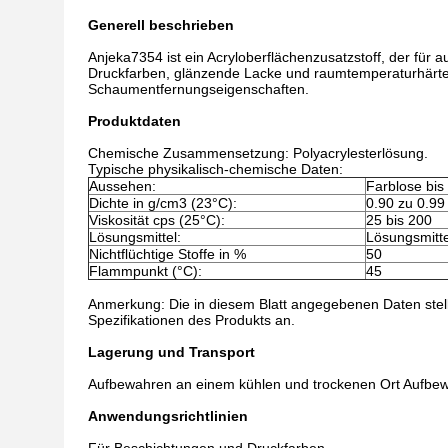
Generell beschrieben
Anjeka7354 ist ein Acryloberflächenzusatzstoff, der für 
Druckfarben, glänzende Lacke und raumtemperaturhärten
Schaumentfernungseigenschaften.
Produktdaten
Chemische Zusammensetzung: Polyacrylesterlösung.
Typische physikalisch-chemische Daten:
Aussehen:
Farblose bis 
Dichte in g/cm3 (23°C):
0.90 zu 0.99
Viskosität cps (25°C):
25 bis 200
Lösungsmittel:
Lösungsmitte
Nichtflüchtige Stoffe in %
50
Flammpunkt (°C):
45
Anmerkung: Die in diesem Blatt angegebenen Daten stel
Spezifikationen des Produkts an.
Lagerung und Transport
Aufbewahren an einem kühlen und trockenen Ort Aufbewa
Anwendungsrichtlinien