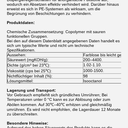
wodurch ein Absetzen effektiv verhindert wird. Darüber hinaus
erweist es sich in PE-Systemen als wirksam, um die
Begrünung von Beschichtungen zu verhindern.
Produktdaten:
Chemische Zusammensetzung: Copolymer mit sauren
funktionellen Gruppen.
Bei den auf diesem Datenblatt angegebenen Daten handelt es
sich um typische Werte und nicht um technische
Spezifikationen.
Aussehen:
Farblose bis leicht gelbe 
Säurewert (mgKOH/g):
200–4400.
1.02-1.10.
Dichte (g/cm³ bei 23℃):
1000-1500.
Viskosität (cps bei 25℃):
Nichtflüchtiger Inhalt (%):
98
Lösungsmittel:
Isooctanol
Lagerung und Transport:
Vor Gebrauch empfiehlt sich gründliches Umrühren; Bei
Temperaturen unter 0 °C kann es zur Ablösung oder zum
Abölen kommen. Auf 30℃–40℃ erhitzen und gleichmäßig
umrühren. Es wird nicht empfohlen, die Lagerdauer 12 Monate
zu überschreiten.
Besondere Hinweise:
Aufgrund des hohen Säurewerts des Produkts kann es die