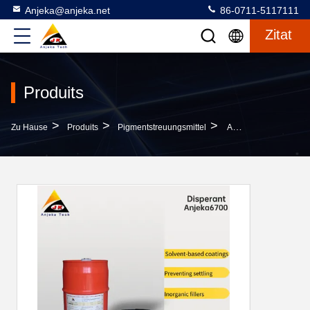
Anjeka@anjeka.net
86-0711-5117111
Zitat
Produits
>
>
>
Zu Hause
Produits
Pigmentstreuungsmittel
Anjeka Pigment Dispergierungsmittel Dispergierend In Gelber Farbflüssigkeit