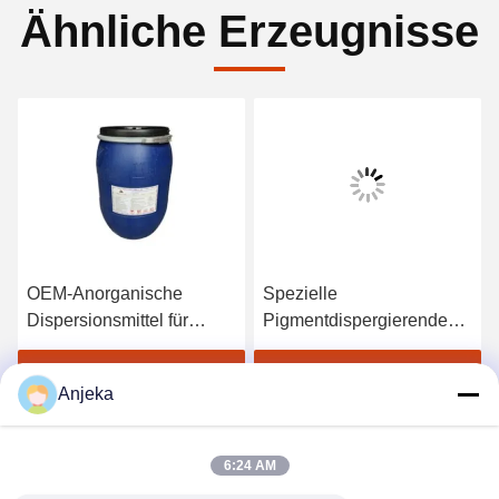
Ähnliche Erzeugnisse
OEM-Anorganische
Spezielle
Dispersionsmittel für
Pigmentdispergierende
Titandioxidpigmente
Mittel Acryldispergierende
Zusatzstoffe Konzentrat
Beste Preis erhalten
Beste Preis erhalten
Anjeka
6:24 AM