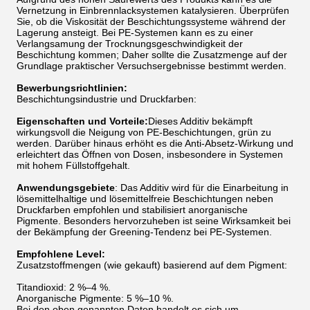
Vernetzung in Einbrennlacksystemen katalysieren. Überprüfen
Sie, ob die Viskosität der Beschichtungssysteme während der
Lagerung ansteigt. Bei PE-Systemen kann es zu einer
Verlangsamung der Trocknungsgeschwindigkeit der
Beschichtung kommen; Daher sollte die Zusatzmenge auf der
Grundlage praktischer Versuchsergebnisse bestimmt werden.
Bewerbungsrichtlinien:
Beschichtungsindustrie und Druckfarben:
Eigenschaften und Vorteile:
Dieses Additiv bekämpft
wirkungsvoll die Neigung von PE-Beschichtungen, grün zu
werden. Darüber hinaus erhöht es die Anti-Absetz-Wirkung und
erleichtert das Öffnen von Dosen, insbesondere in Systemen
mit hohem Füllstoffgehalt.
Anwendungsgebiete
: Das Additiv wird für die Einarbeitung in
lösemittelhaltige und lösemittelfreie Beschichtungen neben
Druckfarben empfohlen und stabilisiert anorganische
Pigmente. Besonders hervorzuheben ist seine Wirksamkeit bei
der Bekämpfung der Greening-Tendenz bei PE-Systemen.
Empfohlene Level:
Zusatzstoffmengen (wie gekauft) basierend auf dem Pigment:
Titandioxid: 2 %–4 %.
Anorganische Pigmente: 5 %–10 %.
Bei den oben genannten Daten handelt es sich um