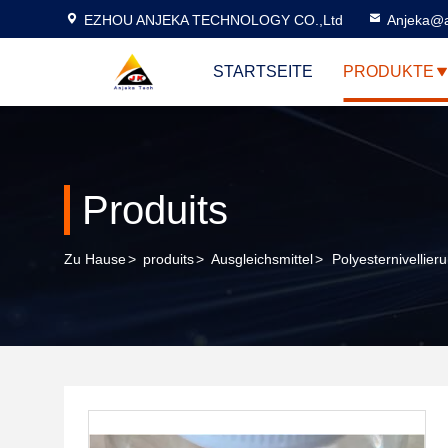
EZHOU ANJEKA TECHNOLOGY CO.,Ltd
Anjeka@a
STARTSEITE
PRODUKTE
Produits
Zu Hause
>
produits
>
Ausgleichsmittel
>
Polyesternivellie