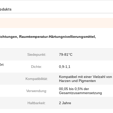
rodukts
hichtungen
,
Raumtemperatur-Härtungnivellierungsmittel
,
Siedepunkt:
79-81°C
Ort
Dichte:
0,9-1,1
Kompatibel mit einer Vielzahl von
Kompatibilität:
Harzen und Pigmenten
00,05 bis 0,5% der
Verwendung:
Gesamtzusammensetzung
Haltbarkeit:
2 Jahre