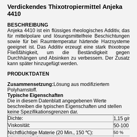
Verdickendes Thixotropiermittel Anjeka
4410
BESCHREIBUNG
Anjeka 4410 ist ein flüssiges rheologisches Additiv, das
für mittelpolare und lösungsmittelfreie Beschichtungen
sowie für bei Raumtemperatur härtende Harzsysteme
geeignet ist. Das Additiv erzeugt eine stark thixotrope
Fließfähigkeit, um die Beständigkeit gegen
Durchhängen und Absinken zu verbessern. Der Zusatz
kann später hinzugefügt werden.
PRODUKTDATEN
Zusammensetzung:
Lösung aus modifiziertem
Polyharnstoff.
Typische Eigenschaften
Die in diesem Datenblatt angegebenen Werte
beschreiben die typischen Eigenschaften und stellen
keine Spezifikationsgrenzen dar.
Dichte:
1,15 g/ml 
Viskosität:
50-100 cp
Nichtflüchtige Materie (20 Min., 150 ℃):
50 %