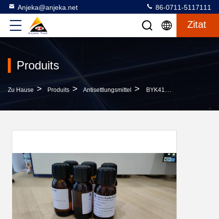
Anjeka@anjeka.net
86-0711-5117111
Zitat
Produits
>
>
>
Zu Hause
Produits
Antisettlungsmittel
BYK410 Rheologische Mittel Für Mittlere Polarität Und Lösungsmittelfreie Beschichtung Verbessern Absackenwiderstand Und Absetzwiderstand