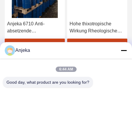
Anjeka 6710 Anti-
Hohe thixotropische
absetzende
Wirkung Rheologische
Farbzusatzstoffe 100%
Zusatzstoffe
Wirkstoffgehalt Säure-
Rheologische Wirkstoffe
Beste Preis erhalten
Beste Preis erhalten
Anjeka
funktionale Gruppe
BYK410 Für PVC-
Copolymer für
Plastisol
anorganische Absetzmittel
6:44 AM
Good day, what product are you looking for?
EZHOU ANJEKA TECHNOLOGY CO.,LTD
Anjeka@anjeka.net
86-0711-5117111