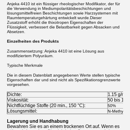
Anjeka 4410 ist ein flüssiger rheologischer Modifikator, der für
die Verwendung in Mediumpolaritätsbeschichtungen und
lösungsmittelfreien Beschichtungen sowie Harzsystemen mit
Raumtemperaturgehärtung entwickelt wurde.Dieser
Zusatzstoff erhöht die thixotropen Eigenschaften der
Flüssigkeit, verbessert die Belastbarkeit gegen Absacken und
Absetzen.
Einzelheiten des Produkts
Zusammensetzung: Anjeka 4410 ist eine Lösung aus
modifiziertem Polyuräum.
Typische Merkmale
Die in diesem Datenblatt angegebenen Werte stellen typische
Eigenschaften dar und sind nicht als Spezifikationsgrenzwerte
vorgesehen.
Dichte:
1.15 g/ml 
Viskosität:
50 bis 100
Nichtflüchtige Stoffe (20 min., 150 °C):
50%
Lösungsmittel:
N-Methylpyr
Lagerung und Handhabung
Bewahren Sie es an einem trockenen Ort auf. Wenn es