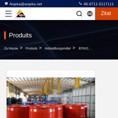
Anjeka@anjeka.net
86-0711-5117111
Zitat
Produits
>
>
>
Zu Hause
Produits
Antisettlungsmittel
BYK410 Modifizierter Polyurehinflüssiger Rheologiezusatzstoff Für Klebstoffe