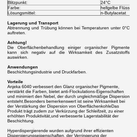
Blitzpunkt:
24°C
Farbe:
hellgelbe Flüssigke
Lösungsmittel:
n-Butylacetat
Lagerung und Transport
Abtrennung und Trübung können bei Temperaturen unter 0°C
auftreten.
Achtung!
Die Oberflächenbehandlung einiger organischer Pigmente
kann sich negativ auf die Wirksamkeit des Zusatzstoffs
auswirken.
Anwendungen
Beschichtungsindustrie und Druckfarben.
Vorteile
Anjeka 6040 verbessert den Glanz organischer Pigmente,
verstärkt die Farben, bietet anti-Flockulations-Eigenschaften
und minimiert den Nebel, der durch ungleichmäßige Dispersion
entsteht.Besonders bemerkenswert ist seine Wirksamkeit bei
der Verstärkung der Dispersion von OberflächenkohleDas
Produkt trägt zudem zur Verkürzung der Schleifzeit, zu einer
erhöhten Produktivität,und verbesserte Lagerstabilität der
Beschichtung.
Hyperdispergierende wurden aufgrund ihrer effizienten
Dispergierungseigenschaften, der Verringerung der