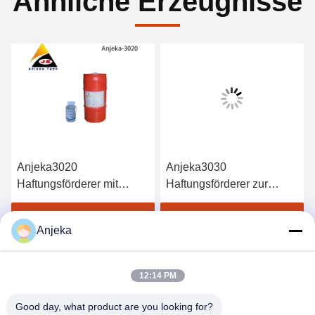
Ähnliche Erzeugnisse
Anjeka3020
Anjeka3030
Haftungsförderer mit
Haftungsförderer zur
Epoxysilane mit
Verbesserung der Haftung
ausgezeichneter Haftung
von Farbfolie auf
Beste Preis erhalten
Beste Preis erhalten
Anjeka
an der Metalloberfläche
Aluminium-ADP
12:14 PM
Good day, what product are you looking for?